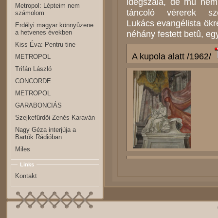
idegszála, de mû nem 
Metropol: Lépteim nem
táncoló vérerek sz
számolom
Lukács evangélista ökré
Erdélyi magyar könnyûzene
a hetvenes években
néhány festett betû, e
Kiss Éva: Pentru tine
A kupola alatt /1962/
METROPOL
Trifán László
CONCORDE
METROPOL
GARABONCIÁS
Szejkefürdõi Zenés Karaván
Nagy Géza interjúja a
Bartók Rádióban
Miles
Links
Kontakt