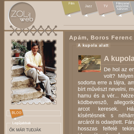
Film
Filmzene

Jazz
TV
popzene,

sanzon 
Apám, Boros Ferenc
A kupola alatt
A kupola
De hol az e
volt? Milye
sodorta erre a tájra,
bírt mûvészt nevelni, me
hamu és a vér... Néze
ködbeveszõ, allegor
arcot keresek. H
kísértésnek s néhá
arcáról is odaejtett. F
Legújabbak
hosszas felfelé tekin
ŐK MÁR TUDJÁK