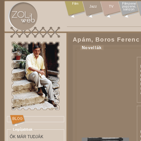
Film
Filmzene

Jazz
TV
popzene,

sanzon 
Apám, Boros Ferenc
Novellák
Legújabbak
ŐK MÁR TUDJÁK