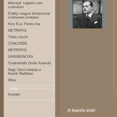
Metropol: Lépteim nem
számolom
Erdélyi magyar könnyûzene
a hetvenes években
Kiss Éva: Pentru tine
METROPOL
Trifán László
CONCORDE
METROPOL
GARABONCIÁS
Szejkefürdõi Zenés Karaván
Nagy Géza interjúja a
Bartók Rádióban
Miles
Links
Kontakt
A kupola alatt