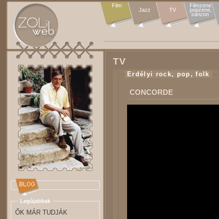
Film
Filmzene

Jazz
TV
popzene,

sanzon 
TV
Erdélyi rock, pop, folk
CONCORDE
Legújabbak
ŐK MÁR TUDJÁK