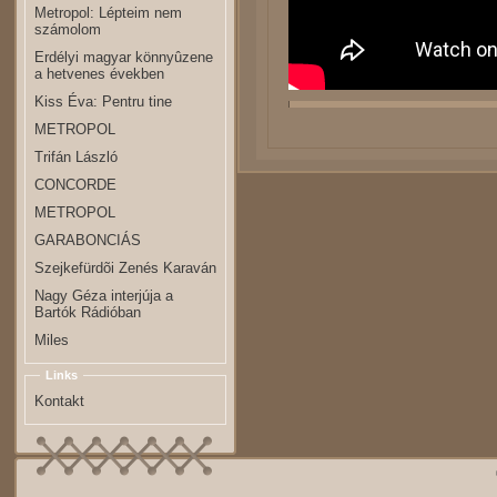
Metropol: Lépteim nem
számolom
Erdélyi magyar könnyûzene
a hetvenes években
Kiss Éva: Pentru tine
METROPOL
Trifán László
CONCORDE
METROPOL
GARABONCIÁS
Szejkefürdõi Zenés Karaván
Nagy Géza interjúja a
Bartók Rádióban
Miles
Links
Kontakt