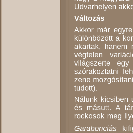
Udvarhelyen akkor
Változás
Akkor már egyre
különbözött a ko
akartak, hanem 
végtelen variá
világszerte egy
szórakoztatni le
zene mozgósítani
tudott).
Nálunk kicsiben 
és másutt. A tá
rockosok meg ily
Garabonciás
kif