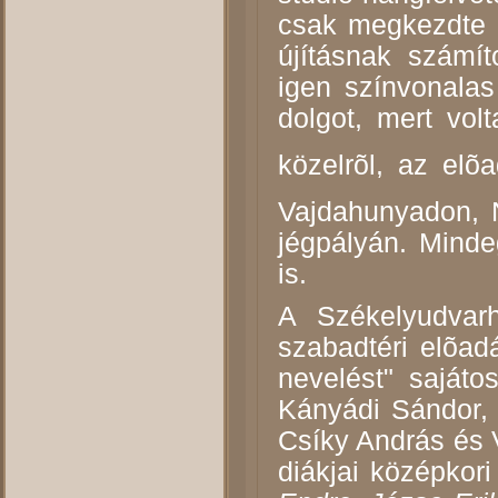
csak megkezdte a
újításnak számí
igen színvonalas
dolgot, mert vol
közelrõl, az el
Vajdahunyadon, 
jégpályán. Mindeg
is.
A Székelyudvarh
szabadtéri elõadá
nevelést" sajáto
Kányádi Sándor, 
Csíky András és 
diákjai középkori