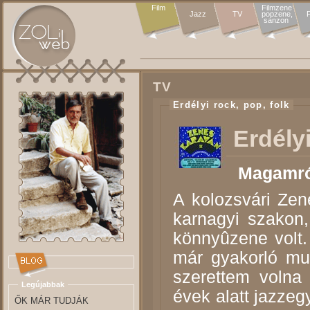
Film
Filmzene

Jazz
TV
popzene,

F
sanzon 
TV
Erdélyi rock, pop, folk
Erdély
Magamró
A kolozsvári Ze
karnagyi szakon
könnyûzene volt
már gyakorló mu
szerettem volna
Legújabbak
évek alatt jazzeg
ŐK MÁR TUDJÁK