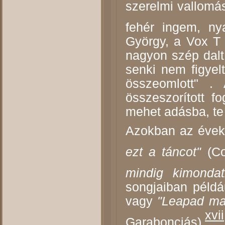
szerelmi vallomás
fehér ingem, ny
György, a Vox T 
nagyon szép dalt.
senki nem figyelt
összeomlott" .
összeszorított f
mehet adásba, te 
Azokban az évek
ezt a táncot"
(Co
mindig kimonda
songjaiban példá
vagy
"Leapad maj
xvii
Garabonciás).