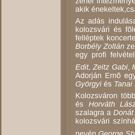
zenei intézménye
akik énekeltek,c
Az adás indulás
kolozsvári és fõ
felléptek koncert
Borbély Zoltán
ze
egy profi felvét
Edit,
Zeitz Gabi
,
Adorján Ernõ eg
Györgyi
és
Tanai 
Kolozsváron töb
és
Horváth Lász
szalagra a
Donát
kolozsvári szín
nevén
George Sb