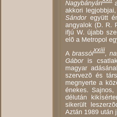
Nagybányán
akkori legjobbjai
Sándor
együtt é
angyalok (D. R. 
ifjú W. újabb sze
elõ a Metropol eg
xxiii
A
brassói
,
na
Gábor
is csatl
magyar adásának
szervezõ és tár
megnyerte a köz
énekes. Sajnos, 
délután kikísér
sikerült leszerz
Aztán 1989 után j