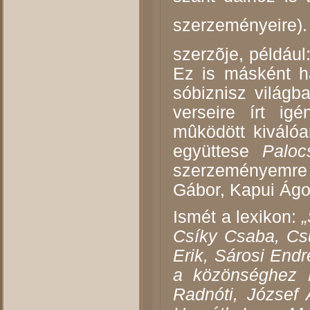
szerzeményeire).
szerzõje, például
Ez is másként h
sóbiznisz világb
verseire
írt ig
mûködött kiváló
együttese
Paloc
szerzeményemre
Gábor, Kapui Ágo
Ismét a lexikon:
„
Csíky Csaba, Cs
Erik, Sárosi Endr
a közönséghez P
Radnóti, József 