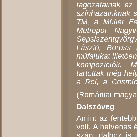
tagozatainak ez 
színházainknak s
TM, a Müller F
Metropol Nagy
Sepsiszentgyör
László, Boross
mûfajukat illetõ
kompozíciók. M
tartottak még hel
a Rol, a Cosmic
(Romániai magyar 
Dalszöveg
Amint az fentebb
volt.
A hetvenes 
szánt dalhoz is t