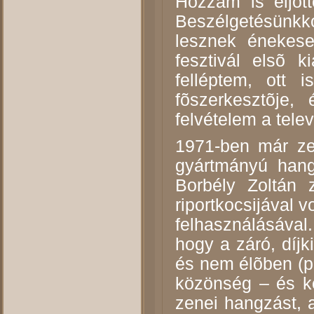
Hozzám is eljöt
Beszélgetésünkk
lesznek énekese
fesztivál elsõ 
felléptem, ott
fõszerkesztõje,
felvételem a telev
1971-ben már ze
gyártmányú hang
Borbély Zoltán 
riportkocsijával v
felhasználásával
hogy a záró, díjk
és nem élõben (pe
közönség – és ké
zenei hangzást, 