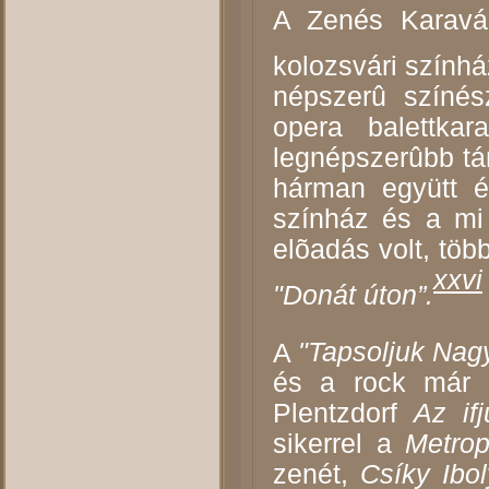
A Zenés Karaván
kolozsvári szính
népszerû színés
opera balettka
legnépszerûbb t
hárman együtt é
színház és a mi
elõadás volt, töb
xxvi
"Donát úton”.
A
"Tapsoljuk Nag
és a rock már o
Plentzdorf
Az if
sikerrel a
Metro
zenét,
Csíky Ibo