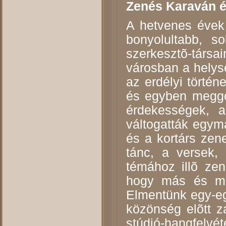
Zenés Karaván é
A hetvenes évek 
bonyolultabb, s
szerkesztõ-társa
városban a helysé
az erdélyi történ
és egyben meggon
érdekességek, a
váltogatták egymá
és a kortárs zen
tánc, a versek,
témához illõ zen
hogy más és má
Elmentünk egy-eg
közönség elõtt za
stúdió-hangfelvé