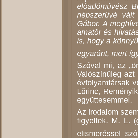
elõadómûvész Bo
népszerûvé vált
Gábor. A meghívo
amatõr és hivatás
is, hogy a könny
egyaránt, mert íg
Szóval mi, az „ö
Valószínûleg azt
évfolyamtársak 
Lõrinc, Reményik
együttesemmel.
Az irodalom szem
figyeltek. M. L.
elismeréssel sz