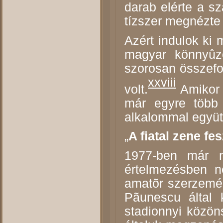
darab elérte a sz
tízszer megnézte 
Azért indulok ki
magyar könnyûz
szorosan összefor
xxviii
volt.
Amikor 
már egyre több 
alkalommal együt
„
A fiatal zene fes
1977-ben már n
értelmezésben ne
amatõr szerzemén
P
ã
unescu által 
stadionnyi közön