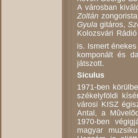
A városban kivál
Zoltán
zongorist
Gyula
gitáros,
Sz
Kolozsvári Rádió 
is. Ismert énekes
komponált és da
játszott.
Siculus
1971-ben körülbe
székelyföldi kísé
városi KISZ égis
Antal, a Mûvelõd
1970-ben végigj
magyar muzsikus