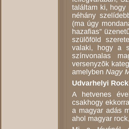
találtam ki, hogy
néhány szelídeb
(ma úgy mondaná
hazafias” üzenetû
szülõföld szeret
valaki, hogy a s
színvonalas ma
versenyzõk kategó
amelyben
Nagy 
Udvarhelyi Rock
A hetvenes évek
csakhogy ekkorra 
a magyar adás ma
ahol magyar rock,