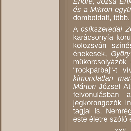
Endre,
Józsa Eri
és a Mikron együ
domboldalt, több,
A
csíkszeredai 
karácsonyfa körü
kolozsvári szín
énekesek,
Gyõry
mûkorcsolyázók 
"rockpárbaj"-t 
kimondatlan mar
Márton
József At
felvonulásban 
jégkorongozók in
tagjai is. Nemré
este életre szóló
xxii