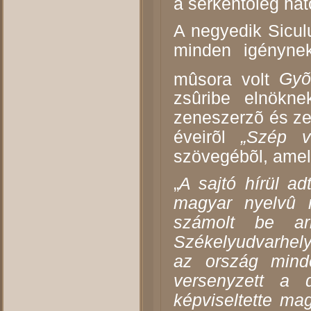
a serkentõleg hat
A negyedik Sicul
minden igénynek
mûsora volt
Gyõ
zsûribe elnökn
zeneszerzõ és zen
éveirõl
„Szép v
szövegébõl, amel
„
A sajtó hírül ad
magyar nyelvû m
számolt be ar
Székelyudvarhelye
az ország mind
versenyzett a 
képviseltette ma