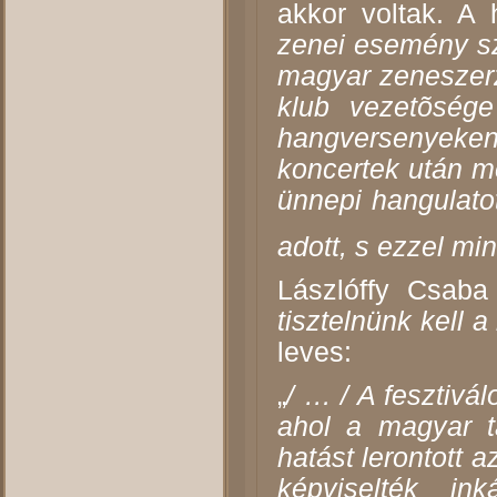
akkor voltak. A
zenei esemény szí
magyar zeneszerzõ
klub vezetõsége
hangversenyeken,
koncertek után me
ünnepi hangulatot
adott, s ezzel mi
Lászlóffy Csaba
tisztelnünk kell 
leves:
„
/ … / A fesztivál
ahol a magyar t
hatást lerontott 
képviselték in