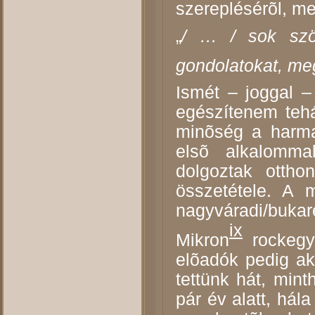
szereplésérõl, me
„
/ … / sok szö
gondolatokat, meg
Ismét – joggal –
egészítenem tehá
minõség a harma
elsõ alkalomma
dolgoztak otthon
összetétele. A 
nagyváradi/bukar
ix
Mikron
rockegyü
elõadók pedig ak
tettünk hát, min
pár év alatt, hál