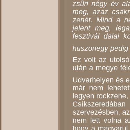
zsûri négy év al
meg, azaz csakn
zenét. Mind a né
jelent meg, leg
fesztivál dalai k
huszonegy pedig l
Ez volt az utols
után a megye féle
Udvarhelyen és e
már nem lehetet
legyen rockzene,
Csíkszeredába
szervezésben, az
nem lett volna a
hogy a magyarul 