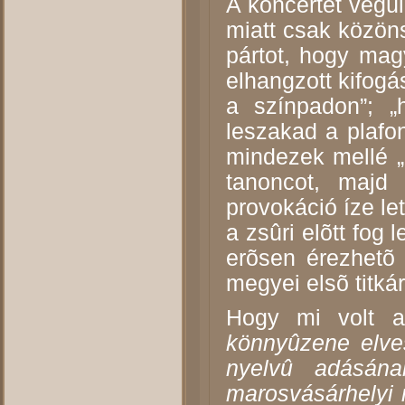
A koncertet végü
miatt csak közön
pártot, hogy mag
elhangzott kifogá
a színpadon”; „
leszakad a plafon
mindezek mellé „
tanoncot, majd 
provokáció íze le
a zsûri elõtt fog
erõsen érezhetõ 
megyei elsõ titká
Hogy mi volt 
könnyûzene elves
nyelvû adásána
marosvásárhelyi 