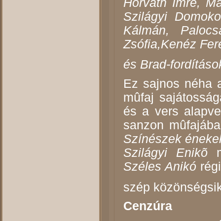
Horváth Imre, Ma
Szilágyi Domoko
Kálmán, Palocs
Zsófia,Kenéz Fere
és Brad-fordításo
Ez sajnos néha a
mûfaj sajátosság
és a vers alapve
sanzon mûfajában
Színészek éneke
Szilágyi Enikõ
Széles Anikó
rég
szép közönségsik
Cenzúra