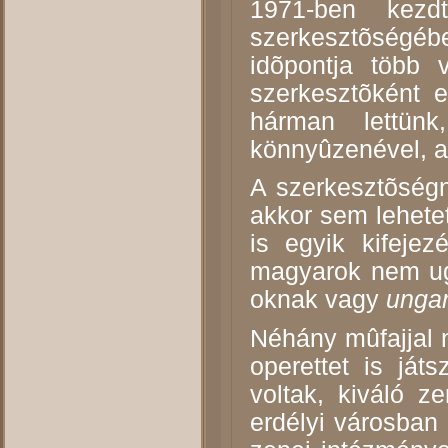
1971-ben kezd
szerkesztõségé
idõpontja több v
szerkesztõként 
hárman lettün
könnyûzenével, a
A szerkesztõségn
akkor sem lehetet
is egyik kifeje
magyarok nem ug
oknak vagy
unga
Néhány mûfajjal 
operettet is já
voltak, kiváló z
erdélyi városban 