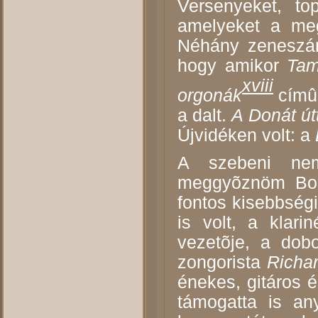
Versenyeket, to
amelyeket a meg
Néhány zeneszám
hogy amikor
Tam
xviii
orgonák
címû 
a dalt.
A Donát út
Újvidéken volt: a
A szebeni nemz
meggyõznöm Bodo
fontos kisebbség
is volt, a klari
vezetõje, a do
zongorista
Richa
énekes, gitáros
támogatta is any