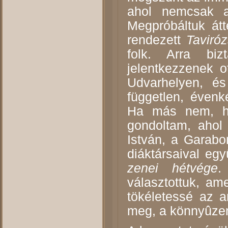
ahol nemcsak a
Megpróbáltuk átt
rendezett
Taviróz
folk. Arra biz
jelentkezzenek o
Udvarhelyen, é
független, évenk
Ha más nem, há
gondoltam, ahol
István, a Garabo
diáktársaival egy
zenei hétvége
.
választottuk, am
tökéletessé az a
meg, a könnyûze