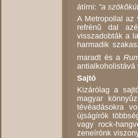
átírni:
"a szökõkút
A Metropollal az 
refrénû dal az
visszadobták a la
harmadik szakas
maradt és a
Rum
antialkoholistává 
Sajtó
Kizárólag a saj
magyar könnyûze
tévéadásokra vo
újságírók többs
vagy rock-hangv
zeneírónk viszon