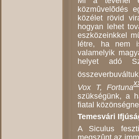
Mi a tévénél é
közmûvelõdés eg
közélet rövid vi
hogyan lehet to
eszközeinkkel mû
létre, ha nem i
valamelyik magya
helyet adó Szé
összeverbuváltuk
x
Vox T, Fortuna
szükségünk, a h
fiatal közönségne
Temesvári Ifjúsá
A Siculus feszt
megszûnt az immá