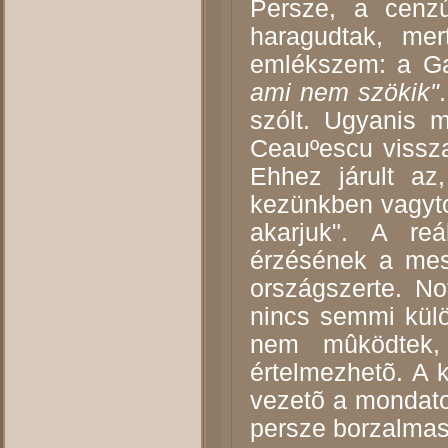
Persze, a cenzú
haragudtak, mert
emlékszem: a Ga
ami nem szökik"
szólt. Ugyanis 
Ceau
º
escu vissza
Ehhez járult az
kezünkben vagytok
akarjuk". A reá
érzésének a mes
országszerte. N
nincs semmi külö
nem mûködtek, 
értelmezhetõ. A k
vezetõ a mondatot
persze borzalmas