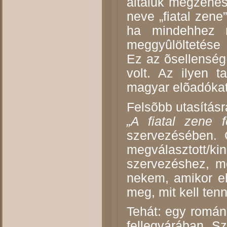
általuk megzenésí
neve „fiatal zen
ha mindehhez n
meggyûlöltetése
Ez az õsellensé
volt. Az ilyen t
magyar elõadókat
Felsõbb utasításr
„A fiatal zene fe
szervezésében. C
megválasztott/ki
szervezéshez, m
nekem, amikor e
meg, mit kell ten
Tehát: egy román
fellegvárában, Sz