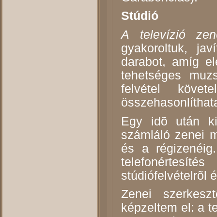
Stúdió
A televízió ze
gyakoroltuk, jav
darabot, amíg e
tehetséges muzs
felvétel követ
összehasonlíthata
Egy idõ után ki
számláló zenei m
és a régizenéig
telefonértesí
stúdiófelvételrõl 
Zenei szerkesz
képzeltem el: a t