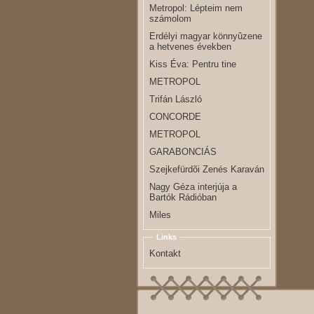
Metropol: Lépteim nem
számolom
Erdélyi magyar könnyûzene
a hetvenes években
Kiss Éva: Pentru tine
METROPOL
Trifán László
CONCORDE
METROPOL
GARABONCIÁS
Szejkefürdõi Zenés Karaván
Nagy Géza interjúja a
Bartók Rádióban
Miles
Links
Kontakt