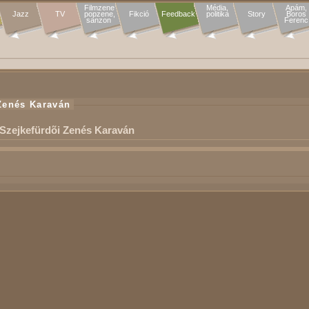
Filmzene

Média,

Apám,

Jazz
TV
popzene,

Fikció
Feedback
politika
Story
Boros

sanzon 
Ferenc
Zenés Karaván
Szejkefürdõi Zenés Karaván