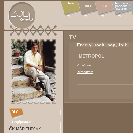
Film
Filmzene

Jazz
TV
popzene,

sanzon 
TV
Erdélyi rock, pop, folk
METROPOL
Az otthon
Játszottam
Legújabbak
ŐK MÁR TUDJÁK