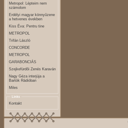
Metropol: Lépteim nem
számolom
Erdélyi magyar könnyûzene
a hetvenes években
Kiss Éva: Pentru tine
METROPOL
Trifán László
CONCORDE
METROPOL
GARABONCIÁS
Szejkefürdõi Zenés Karaván
Nagy Géza interjúja a
Bartók Rádióban
Miles
Links
Kontakt