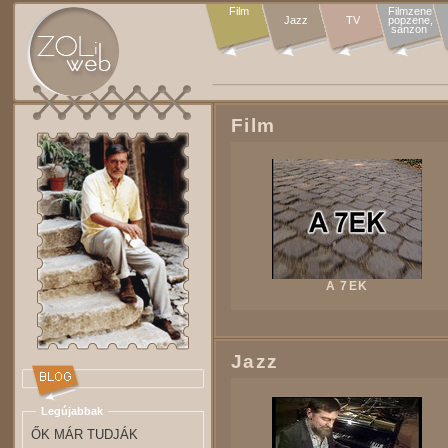
Film
Filmzene

Jazz
TV
popzene,

sanzon 
Film
A 7EK
Jazz
Legújabbak
ŐK MÁR TUDJÁK