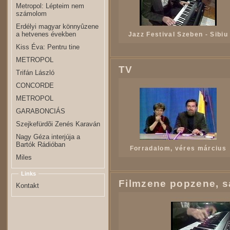
Metropol: Lépteim nem
számolom
Erdélyi magyar könnyûzene
a hetvenes években
Jazz Festival Szeben - Sibiu
Kiss Éva: Pentru tine
METROPOL
TV
Trifán László
CONCORDE
METROPOL
GARABONCIÁS
Szejkefürdõi Zenés Karaván
Nagy Géza interjúja a
Bartók Rádióban
Forradalom, véres március
Miles
Links
Filmzene popzene, 
Kontakt