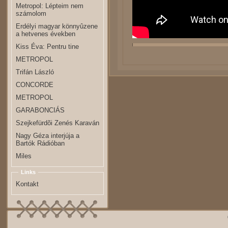
Metropol: Lépteim nem
számolom
Erdélyi magyar könnyûzene
a hetvenes években
Kiss Éva: Pentru tine
METROPOL
Trifán László
CONCORDE
METROPOL
GARABONCIÁS
Szejkefürdõi Zenés Karaván
Nagy Géza interjúja a
Bartók Rádióban
Miles
Links
Kontakt