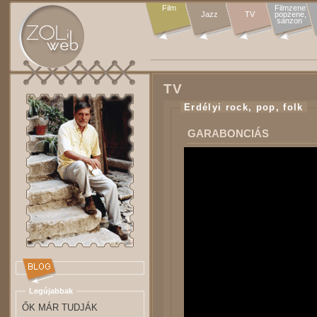
Film
Filmzene

Jazz
TV
popzene,

sanzon 
TV
Erdélyi rock, pop, folk
GARABONCIÁS
Legújabbak
ŐK MÁR TUDJÁK