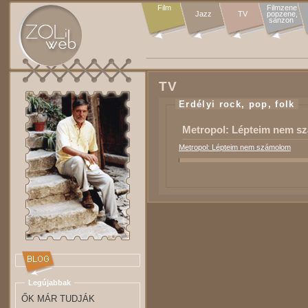
Film
Filmzene

Jazz
TV
popzene,

sanzon 
TV
Erdélyi rock, pop, folk
Metropol: Lépteim nem s
Metropol: Lépteim nem számolom
Legújabbak
ŐK MÁR TUDJÁK