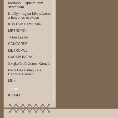
Metropol: Lépteim nem
számolom
Erdélyi magyar könnyûzene
a hetvenes években
Kiss Éva: Pentru tine
METROPOL
Trifán László
CONCORDE
METROPOL
GARABONCIÁS
Szejkefürdõi Zenés Karaván
Nagy Géza interjúja a
Bartók Rádióban
Miles
Links
Kontakt