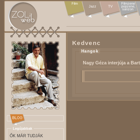
Film
Filmzene

Jazz
TV
popzene,

sanzon 
Kedvenc
Hangok
Nagy Géza interjúja a Ba
Legújabbak
ŐK MÁR TUDJÁK