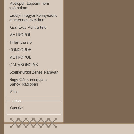
Metropol: Lépteim nem
számolom
Erdélyi magyar könnyûzene
a hetvenes években
Kiss Éva: Pentru tine
METROPOL
Trifán László
CONCORDE
METROPOL
GARABONCIÁS
Szejkefürdõi Zenés Karaván
Nagy Géza interjúja a
Bartók Rádióban
Miles
Links
Kontakt