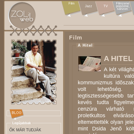
Film
Filmzene

Jazz
TV
popzene,

sanzon 
Film
A Hitel
A HITEL
A két világh
kultúra va
kommunizmus idõszak
volt lehetõség. 
legtisztességesebb ta
kevés tudta figyelm
cenzúra várható m
proletkultos elvár
eltemettették olyan jel
Legújabbak
mint Dsida Jenõ köl
ŐK MÁR TUDJÁK