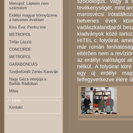
szociológus, vagy a 
Metropol: Lépteim nem
tevékenységét, mint am
számolom
marosvécsi írótalálk
Erdélyi magyar könnyûzene
a hetvenes években
hetvenes évek köz
vadászkalandjairól besz
Kiss Éva: Pentru tine
kiadványok közé tartoz
METROPOL
HITEL c. folyóirat, ame
Trifán László
már román fenhatóság a
CONCORDE
eltérõen nem a revízió
METROPOL
az erdélyi valóságot a
GARABONCIÁS
nélkül. A folyóirat kör
Szejkefürdõi Zenés Karaván
egy új erdélyi mag
felfegyverkezve élére á
Nagy Géza interjúja a
Bartók Rádióban
Miles
Links
Kontakt