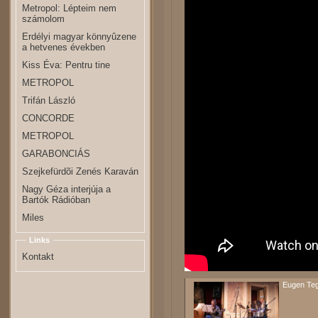
Metropol: Lépteim nem
számolom
Erdélyi magyar könnyûzene
a hetvenes években
Kiss Éva: Pentru tine
METROPOL
Trifán László
CONCORDE
METROPOL
GARABONCIÁS
Szejkefürdõi Zenés Karaván
Nagy Géza interjúja a
Bartók Rádióban
Miles
Links
Kontakt
Eugen Teg