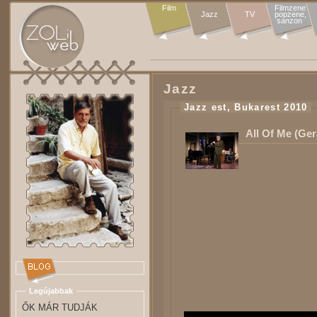
Film
Filmzene

Jazz
TV
popzene,

sanzon 
Jazz
Jazz est, Bukarest 2010
All Of Me (Ger
Legújabbak
ŐK MÁR TUDJÁK