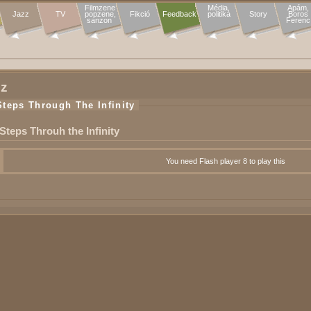
Filmzene

Média,

Apám,

Jazz
TV
popzene,

Fikció
Feedback
politika
Story
Boros

sanzon 
Ferenc
zz
Steps Through The Infinity
Steps Throuh the Infinity
You need Flash player 8 to play this