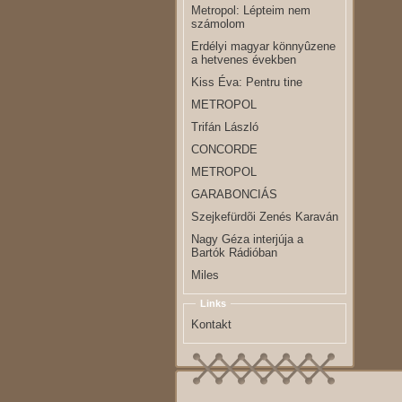
Metropol: Lépteim nem
számolom
Erdélyi magyar könnyûzene
a hetvenes években
Kiss Éva: Pentru tine
METROPOL
Trifán László
CONCORDE
METROPOL
GARABONCIÁS
Szejkefürdõi Zenés Karaván
Nagy Géza interjúja a
Bartók Rádióban
Miles
Links
Kontakt