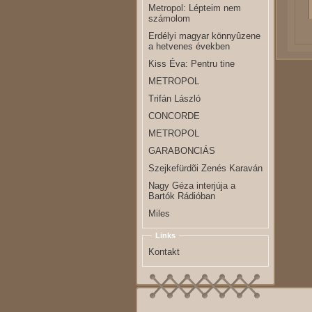
Metropol: Lépteim nem
számolom
Erdélyi magyar könnyûzene
a hetvenes években
Kiss Éva: Pentru tine
METROPOL
Trifán László
CONCORDE
METROPOL
GARABONCIÁS
Szejkefürdõi Zenés Karaván
Nagy Géza interjúja a
Bartók Rádióban
Miles
Links
Kontakt