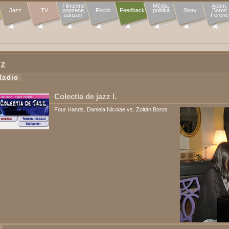
Filmzene

Média,

Apám,

Jazz
TV
popzene,

Fikció
Feedback
politika
Story
Boros

sanzon 
Ferenc
zz
Radio
Colectia de jazz I.
Four Hands. Daniela Nicolae vs. Zoltán Boros