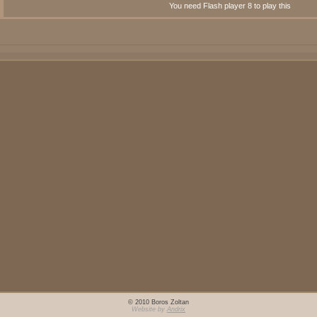
You need Flash player 8 to play this
© 2010 Boros Zoltan
Website by
Andrix