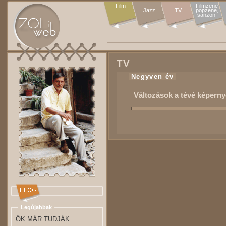
Film
Filmzene

Jazz
TV
popzene,

sanzon 
TV
Negyven év
Változások a tévé képerny
Legújabbak
ŐK MÁR TUDJÁK