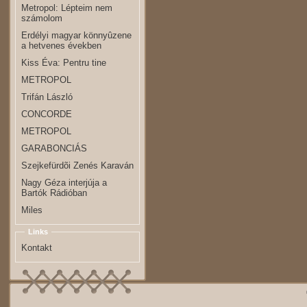
Metropol: Lépteim nem
számolom
Erdélyi magyar könnyûzene
a hetvenes években
Kiss Éva: Pentru tine
METROPOL
Trifán László
CONCORDE
METROPOL
GARABONCIÁS
Szejkefürdõi Zenés Karaván
Nagy Géza interjúja a
Bartók Rádióban
Miles
Links
Kontakt