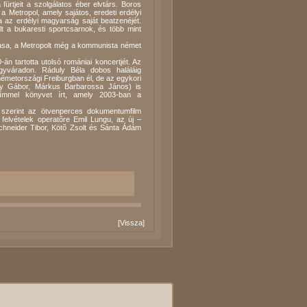
fürtjeit a szolgálatos éber elvtárs. Boros
Metropol, amely sajátos, eredeti erdélyi
ta az erdélyi magyarság saját beatzenéjét.
lt a bukaresti sportcsarnok, és több mint
iltása, a Metropolt még a kommunista német
 tartotta utolsó romániai koncertjét. Az
gyváradon. Ráduly Béla dobos haláláig
németországi Freiburgban él, de az egykori
gy Gábor, Márkus Barbarossa János) is
 címmel könyvet írt, amely 2003-ban a
e szerint az ötvenperces dokumentumfilm
felvételek operatõre Emil Lungu, az új –
Schneider Tibor, Kötõ Zsolt és Sánta Ádám
[
Vissza
]