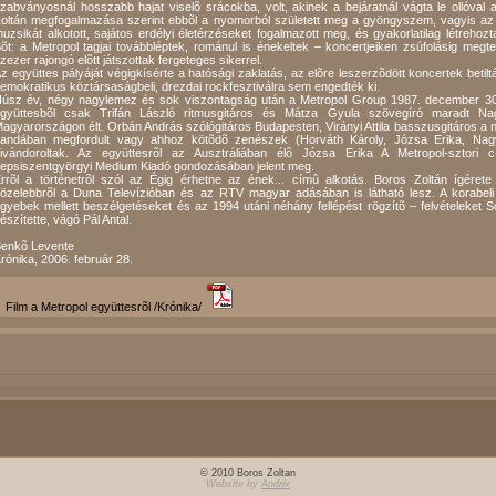
zabványosnál hosszabb hajat viselõ srácokba, volt, akinek a bejáratnál vágta le ollóval a 
oltán megfogalmazása szerint ebbõl a nyomorból született meg a gyöngyszem, vagyis az a 
uzsikát alkotott, sajátos erdélyi életérzéseket fogalmazott meg, és gyakorlatilag létrehoz
õt: a Metropol tagjai továbbléptek, románul is énekeltek – koncertjeiken zsúfolásig megte
ízezer rajongó elõtt játszottak fergeteges sikerrel.
z együttes pályáját végigkísérte a hatósági zaklatás, az elõre leszerzõdött koncertek bet
emokratikus köztársaságbeli, drezdai rockfesztiválra sem engedték ki.
úsz év, négy nagylemez és sok viszontagság után a Metropol Group 1987. december 30-án
gyüttesbõl csak Trifán László ritmusgitáros és Mátza Gyula szövegíró maradt Na
agyarországon élt. Orbán András szólógitáros Budapesten, Virányi Attila basszusgitáros a 
andában megfordult vagy ahhoz kötõdõ zenészek (Horváth Károly, Józsa Erika, Na
ivándoroltak. Az együttesrõl az Ausztráliában élõ Józsa Erika A Metropol-sztori
epsiszentgyörgyi Medium Kiadó gondozásában jelent meg.
rrõl a történetrõl szól az Égig érhetne az ének... címû alkotás. Boros Zoltán ígéret
özelebbrõl a Duna Televízióban és az RTV magyar adásában is látható lesz. A korabeli 
gyebek mellett beszélgetéseket és az 1994 utáni néhány fellépést rögzítõ – felvételeket 
észítette, vágó Pál Antal.
enkõ Levente
rónika, 2006. február 28.
Film a Metropol együttesrõl /Krónika/
© 2010 Boros Zoltan
Website by
Andrix