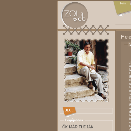
Film
Fe
„
a
M
B
B
b
s
M
n
s
j
1
B
m
t
N
b
Legújabbak
o
r
ŐK MÁR TUDJÁK
A