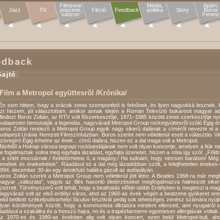
Filmzene

Média,

Apám,

Jazz
TV
popzene,

Fikció
Feedback
politika
Story
Boros

sanzon 
Ferenc
edback
Sajtó
Film a Metropol együttesrõl /Krónika/
Én sem hittem, hogy a srácok zenei szempontból is felnõnek, és ilyen nagyokká lesznek.
zt hiszem, jól választottam, amikor annak idején a Román Televízió bukaresti magyar a
indezt Boros Zoltán, az RTV volt fõszerkesztõje, 1971–1985 közötti zenei szerkesztõje n
udapesten bemutatják a legendás, nagyváradi Metropol Group rockegyüttesrõl szóló Égig érhe
oros Zoltán rendezõ a Metropol Group egyik nagy sikerû dalának a címérõl nevezte el a 
udapesti Uránia Nemzeti Filmszínházban. Boros szerint nem véletlenül esett a választás Vi
zövegíró Égig érhetne az ének... címû dalára, hiszen ez a dal maga volt a Metropol.
ásfelõl a Holnap városa tegnapi rockbandájának nem volt olyan koncertje, amelyen a fiúk ne 
e fogalmaztak volna meg egyfajta lázadást, egyfajta üzenetet, hiszen a nóta így szól: „Föld
 a sötét mocsárnak./ Kettétörhetne ó, a magány,/ Ha tudnám, hogy nincsen barátom/ Még e
önnétek és énekelnétek”. Ráadásul ez a dal még lázadóbban szólt, a felejthetetlen éneke
994. december 30-án egy ámokfutó halálra gázolt az autópályán.
oros Zoltán szerint a Metropol Group nem véletlenül jött létre. A Beatles 1968-ra már meghó
agyar „változata”, vagyis az Illés hasonló életérzéseket megfogalmazva halmozott sikert
ízezreit. Törvényszerû volt tehát, hogy a beathatás elõbb-utóbb Erdélyben is megteszi a mag
agyvárad volt az elsõ erdélyi város, ahol az 1960-as évek végén a beatzene gyökeret eres
elül betiltott székelyudvarhelyi Siculus-fesztivál pedig sok tehetséges zenész számára nyújt
lyan körülmények között, hogy a kommunista diktatúra mindent ellenzett, ami nyugatról 
áadásul a szakállra és a hosszú hajra, no és a trapézfarmerre egyenesen allergiásak volta
z 1970-es és 1980-as években alig volt olyan koncert, ezen belül Metropol-buli, ah