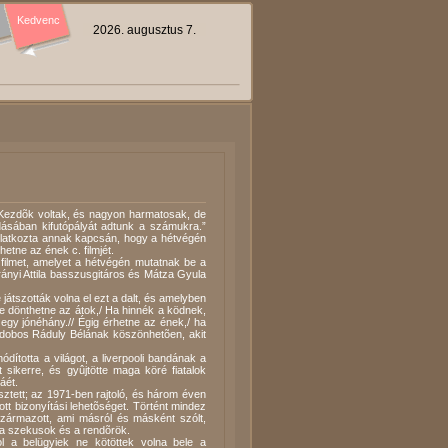
Kedvenc
2026. augusztus 7.
 Kezdõk voltak, és nagyon harmatosak, de
dásában kifutópályát adtunk a számukra.”
yilatkozta annak kapcsán, hogy a hétvégén
tne az ének c. filmjét.
filmet, amelyet a hétvégén mutatnak be a
rányi Attila basszusgitáros és Mátza Gyula
játszották volna el ezt a dalt, és amelyben
re dönthetne az átok,/ Ha hinnék a ködnek,
gy jónéhány.// Égig érhetne az ének,/ ha
s-dobos Ráduly Bélának köszönhetõen, akit
dította a világot, a liverpooli bandának a
 sikerre, és gyûjtötte maga köré fiatalok
áét.
ztett; az 1971-ben rajtoló, és három éven
ott bizonyítási lehetõséget. Történt mindez
származott, ami másról és másként szólt,
k a szekusok és a rendõrök.
ol a belügyiek ne kötöttek volna bele a