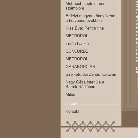
s
Metropol: Lépteim nem
Z
számolom
m
S
Erdélyi magyar könnyûzene
t
a hetvenes években
A
d
Kiss Éva: Pentru tine
H
e
M
METROPOL
b
k
Trifán László
s
E
CONCORDE
k
e
METROPOL
k
GARABONCIÁS
B
K
Szejkefürdõi Zenés Karaván
Nagy Géza interjúja a
Bartók Rádióban
Miles
Links
Kontakt