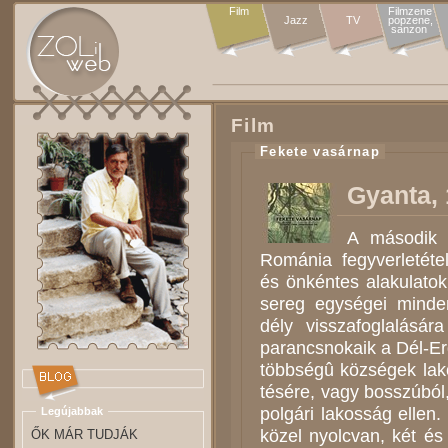
Film
Filmzene

Jazz
TV
popzene,

sanzon 
Film
Fekete vasárnap
Gyanta, 
A má­so­dik v
Ro­má­nia fegy­ver­le­té­te
és ön­kén­tes ala­ku­la­to
se­reg egy­sé­gei min­d
dély vissza­fog­la­lá­sá­ra
pa­rancs­no­ka­ik a Dél-E
több­sé­gû köz­sé­gek la­k
té­sé­re, vagy bosszú­ból,
pol­gá­ri la­ko­sság elle
Legújabbak
kö­zel nyolc­van, két és h
ŐK MÁR TUDJÁK