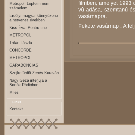
film­ben, amelyet 1993 de
Metropol: Lépteim nem
számolom
vû adá­sa, szem­ta­nú és 
va­sár­nap­ra.
Erdélyi magyar könnyûzene
a hetvenes években
Fekete vasárnap
. A tel
Kiss Éva: Pentru tine
METROPOL
Trifán László
CONCORDE
METROPOL
GARABONCIÁS
Szejkefürdõi Zenés Karaván
Nagy Géza interjúja a
Bartók Rádióban
Miles
Links
Kontakt