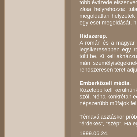
több év­ti­ze­de el­szen­ve
zá­sa hely­re­hoz­za: tu­laj
meg­ol­dat­lan hely­ze­tek
egy eset meg­ol­dá­sát, his
Híd­sze­rep.
A ro­mán és a ma­gyar köz
leg­si­ke­re­seb­ben egy r
töl­ti be. Ki kell ak­náz­z
mán sze­mé­lyi­sé­gek­nek
rend­sze­re­sen te­ret ad
Em­ber­kö­ze­li mé­dia
.
Kö­ze­lebb kell ke­rül­nü
szól. Né­ha konk­ré­tan 
nép­sze­rûbb mû­faj­ok fel­k
Té­ma­vá­lasz­tás­kor pró­b
“ér­de­kes”, “szép”. Ha egyi
1999.06.24.