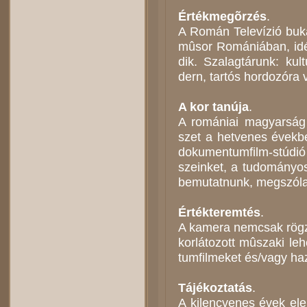
Ér­ték­meg­õr­zés
.
A Ro­mán Te­le­ví­zió bu­k
mû­sor Ro­má­ni­á­ban, i
dik. Sza­lag­tá­runk: kul­
dern, tar­tós hor­do­zó­ra 
A kor ta­nú­ja
.
A ro­má­ni­ai ma­gyar­ság 
szet a het­ve­nes évek­be
do­ku­men­tum­film-stú­dió
sze­in­ket, a tu­do­má­nyo
be­mu­tat­nunk, megszól
Ér­ték­te­rem­tés
.
A ka­me­ra nem­csak rög­zí­
kor­lá­to­zott mû­sza­ki 
tum­fil­me­ket és/vagy ha­z
Tá­jé­koz­ta­tás
.
A ki­lenc­ve­nes évek el