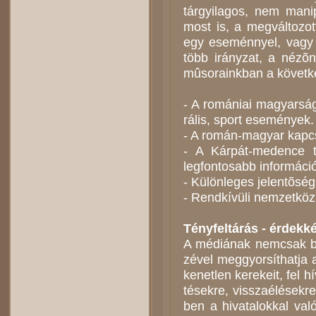
tár­gyi­la­gos, nem ma­ni
most is, a meg­vál­to­zot
egy ese­ménnyel, vagy eg
több irány­zat, a né­zõ­n
mû­so­ra­ink­ban a kö­vet­
- A ro­má­ni­ai ma­gyar­ság s
rá­lis, sport ese­mé­nyek.
- A ro­mán-ma­gyar kap­cso­
- A Kárpát-medence t
legfontosabb informáci
- Kü­lön­le­ges je­len­tõ­s
- Rend­kí­vü­li nem­zet­kö­z
Tény­fel­tá­rás - ér­dek­ké
A mé­di­á­nak nem­csak be
zé­vel meg­gyor­sít­hat­ja 
ke­net­len ke­re­ke­it, fel h
té­sek­re, vissza­élé­sek­
ben a hi­va­ta­lok­kal va