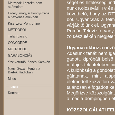
sé­gét és hi­te­les­sé­gi 
Metropol: Lépteim nem
számolom
nunk Ko­lozs­vá­ri TV és a
kö­vet­he­tõ, hogy az RTV 
Erdélyi magyar könnyûzene
a hetvenes években
ból. Ugyan­csak a fel­mé­r
Kiss Éva: Pentru tine
vár­ják tõ­lünk el. Ugyan
Ro­mán Te­le­ví­zió, vag
METROPOL
zõ ké­szü­lé­kén meg­je­le­
Trifán László
CONCORDE
Ugyan­azok­hoz a né­zõ
METROPOL
Adá­sunk te­hát nem iga­z
GARABONCIÁS
ga­dott, ki­pró­bált bel­sõ
Szejkefürdõi Zenés Karaván
mû­faj­ok te­kin­te­té­ben n
Nagy Géza interjúja a
A kü­lönb­ség a gon­do­la­
Bartók Rádióban
gá­la­tá­nak, mint alap
Miles
életmodell közvetlen vag
ta­lá­no­san el­fo­ga­dott k
Links
Meg­õriz­ve köz­szol­gá­la­t
Kontakt
a mé­dia-döm­ping­ben el­k
KÖZSZOLGÁLATI FE