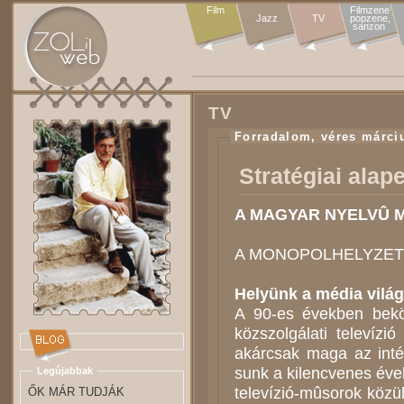
Film
Filmzene

Jazz
TV
popzene,

sanzon 
TV
Forradalom, véres márci
Stratégiai alap
A MAGYAR NYELVÛ M
A MONOPOLHELYZET 
Helyünk a média vilá
A 90-es évek­ben be­kö­ve
köz­szol­gá­la­ti te­le­ví
akárcsak ma­ga az in­téz­
sunk a ki­lenc­ve­nes évek­
Legújabbak
te­le­ví­zió-mû­so­rok kö­
ŐK MÁR TUDJÁK