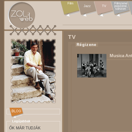
Film
Filmzene

Jazz
TV
popzene,

sanzon 
TV
Régizene
Musica An
Legújabbak
ŐK MÁR TUDJÁK