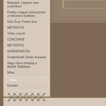
Metropol: Lépteim nem
számolom
Erdélyi magyar könnyûzene
a hetvenes években
Kiss Éva: Pentru tine
METROPOL
Trifán László
CONCORDE
METROPOL
GARABONCIÁS
Szejkefürdõi Zenés Karaván
Nagy Géza interjúja a
Bartók Rádióban
Miles
Links
Kontakt