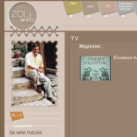
Film
Filmzene

Jazz
TV
popzene,

sanzon 
TV
Régizene
Énekben h
Legújabbak
ŐK MÁR TUDJÁK