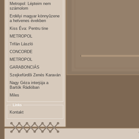
Metropol: Lépteim nem
számolom
Erdélyi magyar könnyûzene
a hetvenes években
Kiss Éva: Pentru tine
METROPOL
Trifán László
CONCORDE
METROPOL
GARABONCIÁS
Szejkefürdõi Zenés Karaván
Nagy Géza interjúja a
Bartók Rádióban
Miles
Links
Kontakt