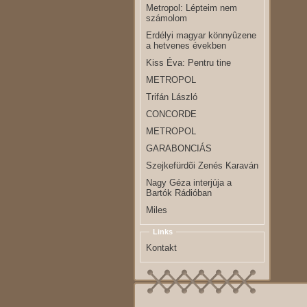
Metropol: Lépteim nem
számolom
Erdélyi magyar könnyûzene
a hetvenes években
Kiss Éva: Pentru tine
METROPOL
Trifán László
CONCORDE
METROPOL
GARABONCIÁS
Szejkefürdõi Zenés Karaván
Nagy Géza interjúja a
Bartók Rádióban
Miles
Links
Kontakt