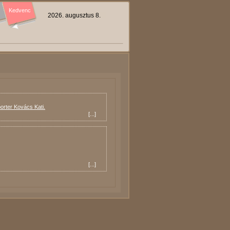
Kedvenc
2026. augusztus 8.
orter Kovács Kati.
[
...
]
[
...
]