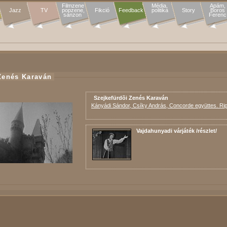
Filmzene

Média,

Apám,

Jazz
TV
popzene,

Fikció
Feedback
politika
Story
Boros

sanzon 
Ferenc
Zenés Karaván
Szejkefürdõi Zenés Karaván
Kányádi Sándor, Csíky András, Concorde együttes. Rip
Vajdahunyadi várjáték /részlet/