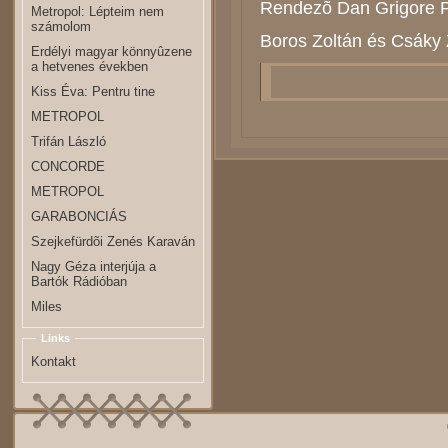
Rendezõ Dan Grigore 
Metropol: Lépteim nem
számolom
Boros Zoltán és Csáky
Erdélyi magyar könnyûzene
a hetvenes években
Kiss Éva: Pentru tine
METROPOL
Trifán László
CONCORDE
METROPOL
GARABONCIÁS
Szejkefürdõi Zenés Karaván
Nagy Géza interjúja a
Bartók Rádióban
Miles
Links
Kontakt