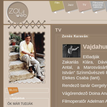
Film
Filmzene

Jazz
TV
popzene,

sanzon 
TV
Zenés Karaván
Vajdahun
Elõadják
Zakariás Klára, Dáv
Antal, a Marosvásárh
István" Színmûvészeti F
Elekes Csaba (lant).
Rendezõ tanár Gergel
Vágórendezõ Doina An
Legújabbak
Filmoperatõr Adelman A
ŐK MÁR TUDJÁK