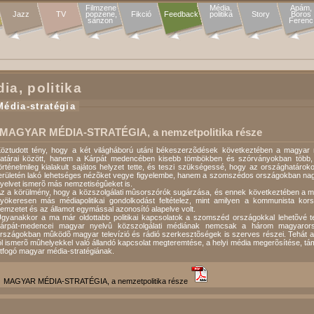
Filmzene

Média,

Apám,

Jazz
TV
popzene,

Fikció
Feedback
politika
Story
Boros

sanzon 
Ferenc
ia, politika
Média-stratégia
MAGYAR MÉDIA-STRATÉGIA, a nemzetpolitika része
öztudott tény, hogy a két világháború utáni békeszerzõdések következtében a magy
atárai között, hanem a Kárpát medencében kisebb tömbökben és szórványokban több, m
örténelmileg kialakult sajátos helyzet tette, és teszi szükségessé, hogy az országhatáro
erületén lakó lehetséges nézõket vegye figyelembe, hanem a szomszédos országokban na
yelvet ismerõ más nemzetiségûeket is.
z a körülmény, hogy a közszolgálati mûsorszórók sugárzása, és ennek következtében a mûk
yökeresen más médiapolitikai gondolkodást feltételez, mint amilyen a kommunista kors
emzetet és az államot egymással azonosító alapelve volt.
gyanakkor a ma már oldottabb politikai kapcsolatok a szomszéd országokkal lehetõvé te
árpát-medencei magyar nyelvû közszolgálati médiának nemcsak a három magyaror
rszágokban mûködõ magyar televízió és rádió szerkesztõségek is szerves részei. Tehát a
ól ismerõ mûhelyekkel való állandó kapcsolat megteremtése, a helyi média megerõsítése, tá
tfogó magyar média-stratégiának.
MAGYAR MÉDIA-STRATÉGIA, a nemzetpolitika része