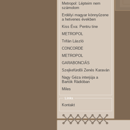
Metropol: Lépteim nem
számolom
Erdélyi magyar könnyûzene
a hetvenes években
Kiss Éva: Pentru tine
METROPOL
Trifán László
CONCORDE
METROPOL
GARABONCIÁS
Szejkefürdõi Zenés Karaván
Nagy Géza interjúja a
Bartók Rádióban
Miles
Links
Kontakt