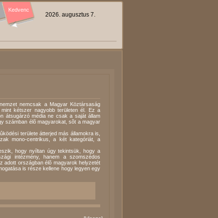
Kedvenc
2026. augusztus 7.
ar nemzet nemcsak a Magyar Köztársaság
int kétszer nagyobb területen él. Ez a
kon átsugárzó média ne csak a saját állam
gy számban élõ magyarokat, sõt a magyar
ödési területe átterjed más államokra is,
zak mono-centrikus, a két kategóriát, a
szik, hogy nyíltan úgy tekintsük, hogy a
szági intézmény, hanem a szomszédos
z adott országban élõ magyarok helyzetét
mogatása is része kellene hogy legyen egy