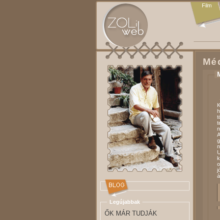
Film
Méd
K
h
t
t
n
A
g
n
U
k
o
j
á
Legújabbak
ŐK MÁR TUDJÁK