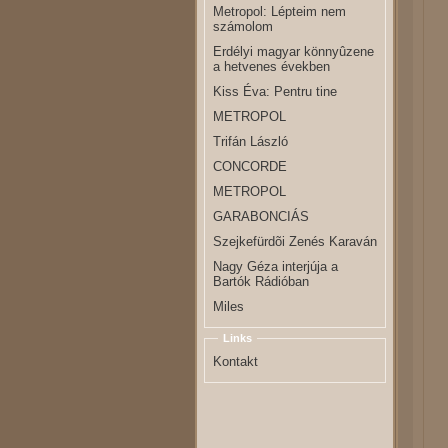
Metropol: Lépteim nem
számolom
Erdélyi magyar könnyûzene
a hetvenes években
Kiss Éva: Pentru tine
METROPOL
Trifán László
CONCORDE
METROPOL
GARABONCIÁS
Szejkefürdõi Zenés Karaván
Nagy Géza interjúja a
Bartók Rádióban
Miles
Links
Kontakt