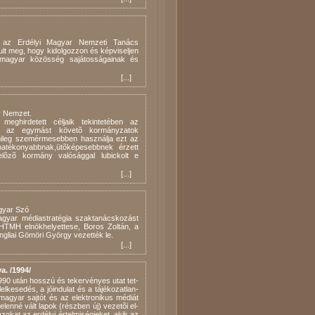
t az Erdélyi Magyar Nemzeti Tanács
kult meg, hogy kidolgozzon és képviseljen
magyar közösség sajátosságainak és
[
...
]
r Nemzet.
ghirdetett céljaik tekintetében az
bb az egymást követõ kormányzatok
émileg szemérmesebben használja ezt az
 hatékonyabbnak,ütõképesebbnek érzett
lõzõ kormány valósággal lubickolt e
[
...
]
agyar Szó
gyar médiastratégia szaktanácskozást
a HTMH elnökhelyettese, Boros Zoltán, a
gliai Gömöri György vezették le.
[
...
]
a. /1994/
 1990 után hosszú és te­ker­vé­nyes utat tet­
ke­se­dés, a jó­in­du­lat és a tá­jé­ko­zat­lan­
 ma­gyar saj­tót és az elekt­ro­ni­kus mé­di­át
­len­né vált la­pok (rész­ben új) ve­ze­tõi el­
i azo­kat az er­dé­lyi ér­tel­mi­sé­gi­e­ket, akik az