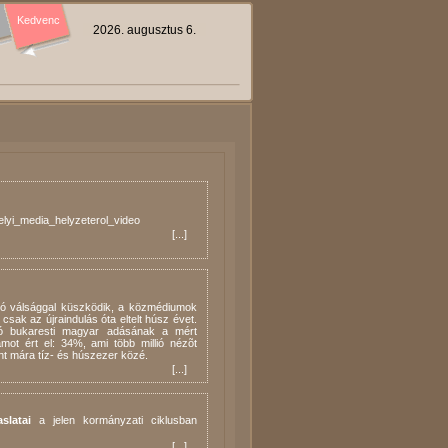
Kedvenc
2026. augusztus 6.
lyi_media_helyzeterol_video
[
...
]
ízió válsággal küszködik, a közmédiumok
sak az újraindulás óta eltelt húsz évet.
ió bukaresti magyar adásának a mért
ot ért el: 34%, ami több millió nézõt
ent mára tíz- és húszezer közé.
[
...
]
slatai
a jelen kormányzati ciklusban
[
...
]