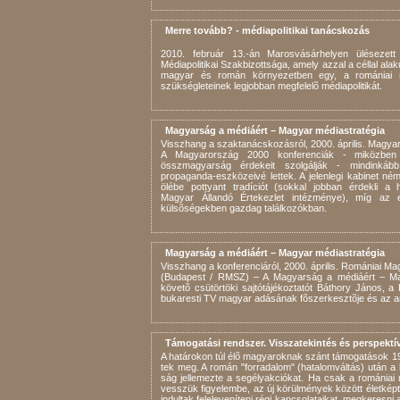
Merre tovább? - médiapolitikai tanácskozás
2010. február 13.-án Marosvásárhelyen ülésezet
Médiapolitikai Szakbizottsága, amely azzal a céllal ala
magyar és román környezetben egy, a romániai 
szükségleteinek legjobban megfelel
õ médiapolitikát.
Magyarság a médiáért – Magyar médiastratégia
Visszhang a szaktanácskozásról, 2000. április. Magya
A Magyarország 2000 konferenciák - miközben me
összmagyarság érdekeit szolgálják - mindinká
propaganda-eszközeivé lettek. A jelenlegi kabinet n
ölébe pottyant tradíciót (sokkal jobban érdekli a
Magyar Állandó Értekezlet intézménye), míg az e
külsõségekben gazdag találkozókban.
Magyarság a médiáért – Magyar médiastratégia
Visszhang a konferenciáról, 2000. április. Romániai M
(Budapest / RMSZ) – A Magyarság a médiáért – Ma
követõ csütörtöki sajtótájékoztatót Báthory János, 
bukaresti TV magyar adásának fõszerkesztõje és az an
Támogatási rendszer. Visszatekintés és perspektív
A ha­tá­ro­kon túl élõ ma­gya­rok­nak szánt tá­mo­ga­tá­sok
tek meg. A ro­mán "for­ra­da­lom" (ha­ta­lom­vál­tás) után a lel­
ság jel­le­mez­te a se­gély­ak­ci­ó­kat. Ha csak a ro­má­ni­ai
vesszük fi­gye­lem­be, az új kö­rül­mé­nyek kö­zött élet­kép­te
in­dul­tak fel­ele­ve­ní­te­ni ré­gi kap­cso­la­ta­i­kat, meg­ke­res­n