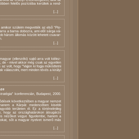
b­ben fe­le­lõs po­zí­ci­ó­ba ke­rül­tek a rend­
[
...
]
ami­kor szü­le­im meg­vet­ték az el­sõ “Pi­o­
k ar­ra a bar­na do­boz­ra, ami elõl sár­ga vá­
 há­rom ál­lo­más kö­zött le­he­tett csa­var­
n.
[
...
]
a­gyar (el­len­zé­ki) saj­tó ar­ra volt ki­élez­
­ót, de - mi­vel ak­kor még csak az egyet­len
és az volt, hogy "Vajjon ki fog­ja mû­köd­tet­ni
k vá­la­szol­ni, mert min­den té­vés a ki­rá­lyi
[
...
]
sze
ratégia" konferencián, Budapest, 2000.
erzõdések következtében a magyar nemzet
 hanem a Kárpát medencében kisebb
yobb területen él. Ez a történelmileg
ssé, hogy az országhatárokon átsugárzó
ges nézõket vegye figyelembe, hanem a
kat, sõt a magyar nyelvet ismerõ más
[
...
]