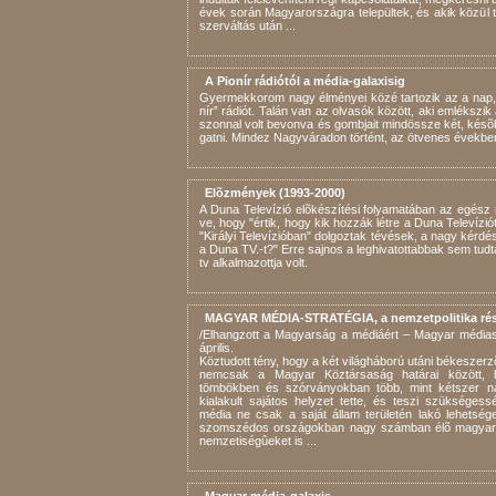
évek so­rán Ma­gya­ror­szág­ra te­le­pül­tek, és akik kö­zül tö
szer­vál­tás után ...
A Pionír rádiótól a média-galaxisig
Gyer­mek­ko­rom nagy él­mé­nyei kö­zé tar­to­zik az a nap, 
nír” rá­di­ót. Ta­lán van az ol­va­sók kö­zött, aki em­lék­szi
szon­nal volt be­von­va és gomb­ja­it mind­össze két, ké­sõbb
gat­ni. Mind­ez Nagy­vá­ra­don tör­tént, az öt­ve­nes évek­be
Elõzmények (1993-2000)
A Du­na Te­le­ví­zió elõ­ké­szí­té­si fo­lya­ma­tá­ban az egész m
ve, hogy "ér­tik, hogy kik hoz­zák lét­re a Du­na Te­le­ví­zi
"Ki­rá­lyi Te­le­ví­zi­ó­ban" dol­goz­tak té­vé­sek, a nagy kér­d
a Du­na TV.-t?" Er­re saj­nos a leg­hi­va­tot­tab­bak sem tud­ta
tv al­kal­ma­zott­ja volt.
MAGYAR MÉDIA-STRATÉGIA, a nemzetpolitika ré
/Elhangzott a Magyarság a médiáért – Magyar médiast
április.
Köztudott tény, hogy a két világháború utáni békesz
nemcsak a Magyar Köztársaság határai között,
tömbökben és szórványokban több, mint kétszer nag
kialakult sajátos helyzet tette, és teszi szüksége
média ne csak a saját állam területén lakó lehetsé
szomszédos országokban nagy számban élõ magyaro
nemzetiségûeket is ...