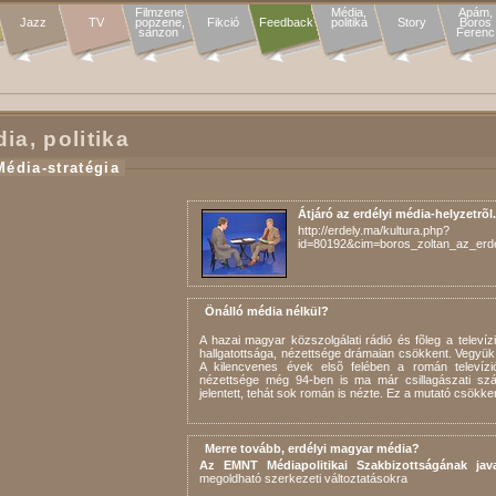
Filmzene

Média,

Apám,

Jazz
TV
popzene,

Fikció
Feedback
politika
Story
Boros

sanzon 
Ferenc
ia, politika
Média-stratégia
Átjáró az erdélyi média-helyzetrõl.
http://erdely.ma/kultura.php?
id=80192&cim=boros_zoltan_az_erde
Önálló média nélkül?
A hazai magyar közszolgálati rádió és fõleg a telev
hallgatottsága, nézettsége drámaian csökkent. Vegyük c
A kilencvenes évek elsõ felében a román televíz
nézettsége még 94-ben is ma már csillagászati szám
jelentett, tehát sok román is nézte. Ez a mutató csökk
Merre tovább, erdélyi magyar média?
Az EMNT Médiapolitikai Szakbizottságának java
megoldható szerkezeti változtatásokra