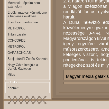
2. a határon túli magya
Metropol: Lépteim nem
a világon szétszórta
számolom
rendkívül fontos nyel
Erdélyi magyar könnyûzene
a hetvenes években
hárult.
A Duna Televízió edd
Kiss Éva: Pentru tine
közvéleményre gyakorol
METROPOL
nézettsége 3-4%). N
Trifán László
Magyarországon kívül i
CONCORDE
igény egyelõre vá
METROPOL
mûsorszerkezetre, ame
GARABONCIÁS
kétséges viszont, hog
Szejkefürdõi Zenés Karaván
poeticájának is tekin
rétegekhez szól és mily
Nagy Géza interjúja a
Bartók Rádióban
Miles
Magyar média-galaxis
Links
Kontakt