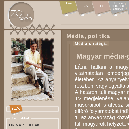
Film
Filmzene

Jazz
TV
popzene,

sanzon 
Média, politika
Média-stratégia
Magyar média-g
Látni, hallani a magy
vitathatatlan emberj
életében. Az anyanyelv
részben, vagy egyáltalá
A határon túli magyar n
TV megjelenése, valam
mûsoraiból is átvesz s
eltérõ folyamatokat indí
1. az anyaország közvé
Legújabbak
túli magyarok helyzetér
ŐK MÁR TUDJÁK