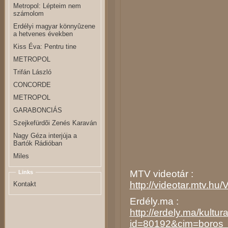
Metropol: Lépteim nem
számolom
Erdélyi magyar könnyûzene
a hetvenes években
Kiss Éva: Pentru tine
METROPOL
Trifán László
CONCORDE
METROPOL
GARABONCIÁS
Szejkefürdõi Zenés Karaván
Nagy Géza interjúja a
Bartók Rádióban
Miles
MTV videotár :
Links
http://videotar.mtv.h
Kontakt
Erdély.ma :
http://erdely.ma/kultur
id=80192&cim=boros_z