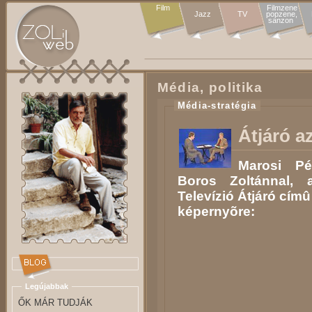
Film
Filmzene

Jazz
TV
popzene,

sanzon 
Média, politika
Média-stratégia
Átjáró a
Marosi Pé
Boros Zoltánnal,
Televízió Átjáró cím
képernyõre:
Legújabbak
ŐK MÁR TUDJÁK