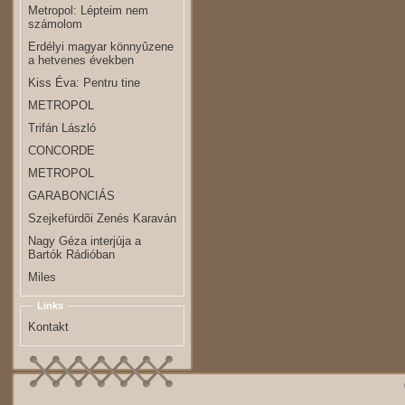
Metropol: Lépteim nem
számolom
Erdélyi magyar könnyûzene
a hetvenes években
Kiss Éva: Pentru tine
METROPOL
Trifán László
CONCORDE
METROPOL
GARABONCIÁS
Szejkefürdõi Zenés Karaván
Nagy Géza interjúja a
Bartók Rádióban
Miles
Links
Kontakt