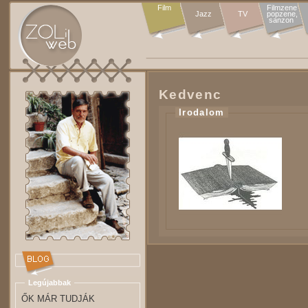
Film
Filmzene

Jazz
TV
popzene,

sanzon 
Kedvenc
Irodalom
Legújabbak
ŐK MÁR TUDJÁK