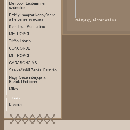
Metropol: Lépteim nem
számolom
Erdélyi magyar könnyûzene
a hetvenes években
Névjegy létrehozása
Kiss Éva: Pentru tine
METROPOL
Trifán László
CONCORDE
METROPOL
GARABONCIÁS
Szejkefürdõi Zenés Karaván
Nagy Géza interjúja a
Bartók Rádióban
Miles
Links
Kontakt