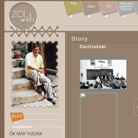
Film
Filmzene

Jazz
TV
popzene,

sanzon 
Story
Curriculum
Legújabbak
ŐK MÁR TUDJÁK