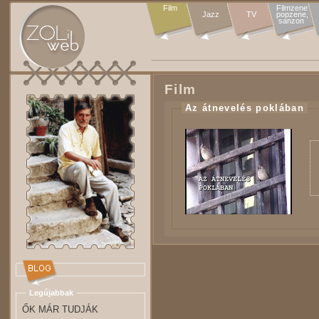
Film
Filmzene

Jazz
TV
popzene,

sanzon 
Film
Az átnevelés poklában
Legújabbak
ŐK MÁR TUDJÁK