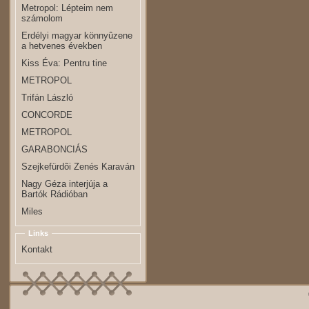
Metropol: Lépteim nem
számolom
Erdélyi magyar könnyûzene
a hetvenes években
Kiss Éva: Pentru tine
METROPOL
Trifán László
CONCORDE
METROPOL
GARABONCIÁS
Szejkefürdõi Zenés Karaván
Nagy Géza interjúja a
Bartók Rádióban
Miles
Links
Kontakt