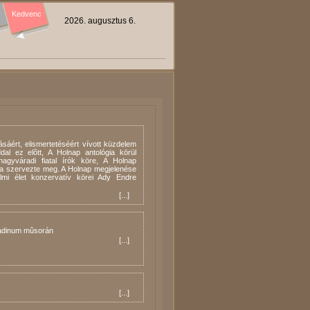
Kedvenc
2026. augusztus 6.
sáért, elismertetéséért vívott küzdelem
al ez elõtt, A Holnap antológia körül
nagyváradi fiatal írók köre, A Holnap
a szervezte meg. A Holnap megjelenése
lmi élet konzervatív körei Ady Endre
[
...
]
radinum mûsorán
[
...
]
[
...
]