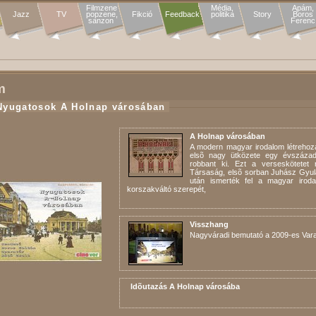
Filmzene

Média,

Apám,

Jazz
TV
popzene,

Fikció
Feedback
politika
Story
Boros

sanzon 
Ferenc
m
Nyugatosok A Holnap városában
A Holnap városában
A modern magyar irodalom létrehozá
elsõ nagy ütközete egy évszázadd
robbant ki. Ezt a verseskötetet 
Társaság, elsõ sorban Juhász Gyul
után ismerték fel a magyar iroda
korszakváltó szerepét,
Visszhang
Nagyváradi bemutató a 2009-es Va
Idõutazás A Holnap városába