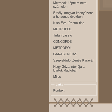
Metropol: Lépteim nem
számolom
Erdélyi magyar könnyûzene
a hetvenes években
Kiss Éva: Pentru tine
METROPOL
Trifán László
CONCORDE
METROPOL
GARABONCIÁS
Szejkefürdõi Zenés Karaván
Nagy Géza interjúja a
Bartók Rádióban
Miles
Links
Kontakt